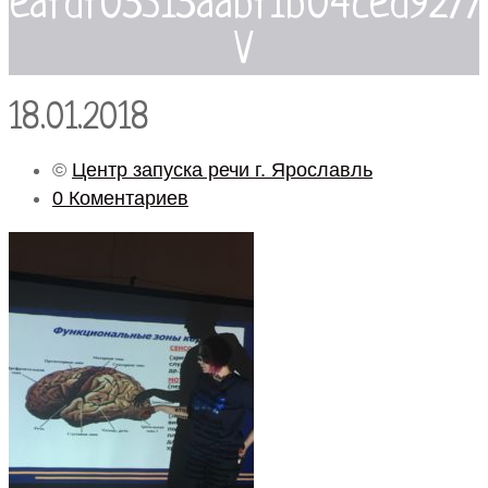
eafdf05315aabf1b04ced9277
V
18.01.2018
©
Центр запуска речи г. Ярославль
0 Коментариев