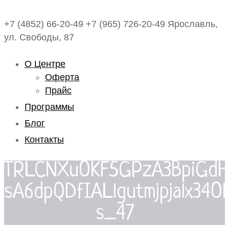
+7 (4852) 66-20-49
+7 (965) 726-20-49
Ярославль,
ул. Свободы, 87
О Центре
Оферта
Прайс
Программы
Блог
Контакты
TRLCNXuOKF5GPzA3BpiGdH
sA6dpQDfIALlgutmjpjalx34
s_47