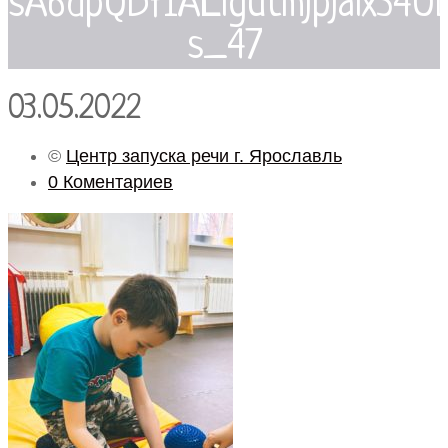
sA6dpQDfIALlgutmjpjalx34
s_47
03.05.2022
©
Центр запуска речи г. Ярославль
0 Коментариев