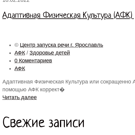
10.02.2022
Адаптивная Физическая Культура (АФК)
©
Центр запуска речи г. Ярославль
АФК
/
Здоровье детей
0 Коментариев
АФК
Адаптивная Физическая Культура или сокращенно 
помощью АФК коррект�
Читать далее
Свежие записи