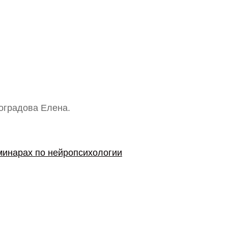
оградова Елена.
минарах по нейропсихологии